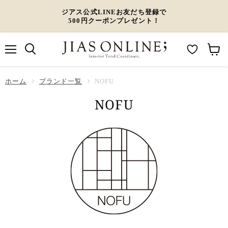
ジアス公式LINEお友だち登録で
500円クーポンプレゼント！
メ
M
カ
ニ
ュ
y
ー
ホーム
ー
ブランド一覧
NOFU
W
ト
NOFU
i
を
s
見
h
る
l
i
s
t