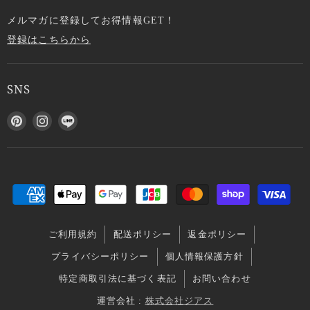
メルマガに登録してお得情報GET！
登録はこちらから
SNS
P
I
L
i
n
I
n
s
N
t
t
E
e
a
で
r
g
見
e
r
つ
s
a
け
ご利用規約
配送ポリシー
返金ポリシー
t
m
て
で
で
く
プライバシーポリシー
個人情報保護方針
見
見
だ
特定商取引法に基づく表記
お問い合わせ
つ
つ
さ
け
け
い
運営会社 :
株式会社ジアス