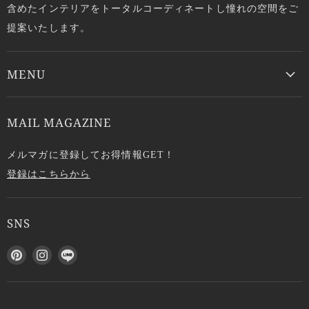
含めたインテリアをトータルコーディネートし憧れの空間をご
提案いたします。
MENU
MAIL MAGAZINE
メルマガに登録してお得情報GET！
登録はこちらから
SNS
P
I
L
i
n
I
n
s
N
t
t
E