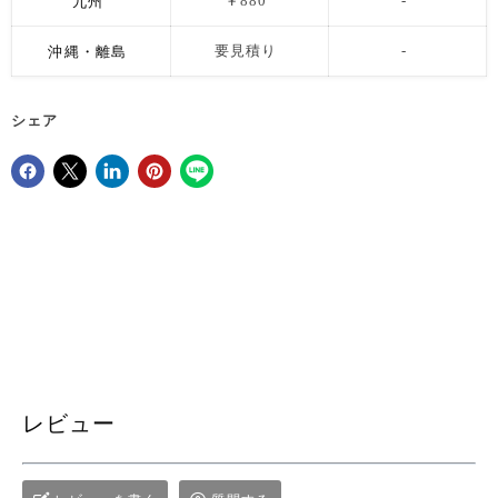
九州
￥880
-
沖縄・離島
要見積り
-
シェア
Facebookでシェア
Xで共有する
LinkedInで共有
Pinterestにピン留め
レビュー