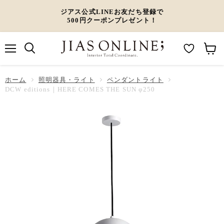
ジアス公式LINEお友だち登録で
500円クーポンプレゼント！
メ
M
カ
ニ
ュ
y
ー
ホーム
ー
照明器具・ライト
ペンダントライト
W
ト
DCW editions｜HERE COMES THE SUN φ250
i
を
s
見
h
る
l
i
s
t