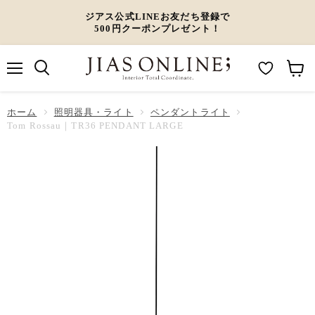
ジアス公式LINEお友だち登録で
500円クーポンプレゼント！
メ
M
カ
ニ
ュ
y
ー
ホーム
ー
照明器具・ライト
ペンダントライト
W
ト
Tom Rossau｜TR36 PENDANT LARGE
i
を
s
見
h
る
l
i
s
t