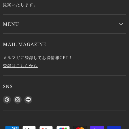
提案いたします。
MENU
MAIL MAGAZINE
メルマガに登録してお得情報GET！
登録はこちらから
SNS
P
I
L
i
n
I
n
s
N
t
t
E
e
a
で