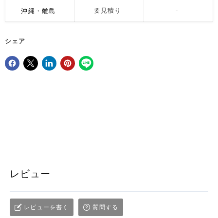
沖縄・離島
要見積り
-
シェア
Facebookでシェア
Xで共有する
LinkedInで共有
Pinterestにピン留め
レビュー
レビューを書く
質問する