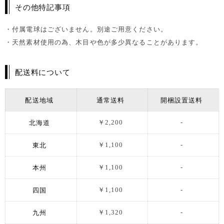
その他特記事項
・付属電球はございません。別途ご用意ください。
・天然素材使用の為、木目や色が多少異なることがあります。
配送料について
配送地域
通常送料
開梱設置送料
北海道
￥2,200
-
東北
￥1,100
-
本州
￥1,100
-
四国
￥1,100
-
九州
￥1,320
-