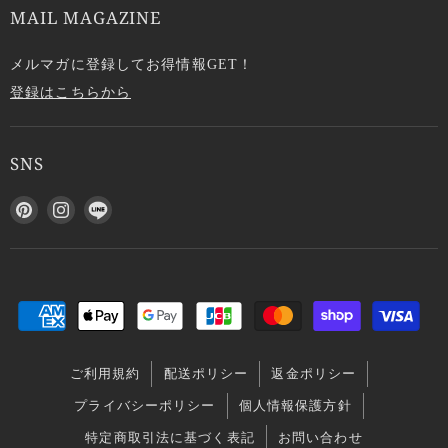
MAIL MAGAZINE
メルマガに登録してお得情報GET！
登録はこちらから
SNS
P
I
L
i
n
I
n
s
N
t
t
E
e
a
で
r
g
見
e
r
つ
s
a
け
ご利用規約
配送ポリシー
返金ポリシー
t
m
て
で
で
く
プライバシーポリシー
個人情報保護方針
見
見
だ
特定商取引法に基づく表記
お問い合わせ
つ
つ
さ