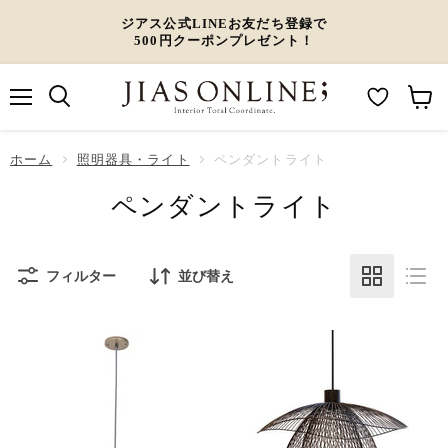
ジアス公式LINEお友だち登録で
500円クーポンプレゼント！
メ
M
カ
ニ
ュ
y
ー
ホーム
ー
照明器具・ライト
ペンダントライト
W
ト
ペンダントライト
i
を
s
見
h
る
フィルター
並び替え
l
i
s
t