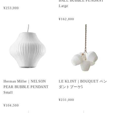
BALL BUBBLE PENDANT
Large
¥253,000
¥162,800
Herman Miller｜NELSON
LE KLINT｜BOUQUET ペン
PEAR BUBBLE PENDANT
ダントブーケ5
Small
¥231,000
¥104,500