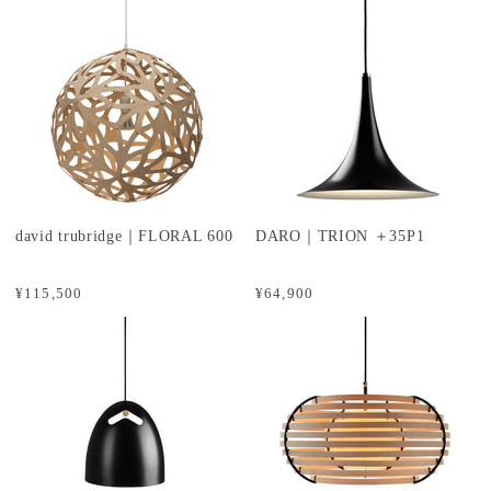
david trubridge｜FLORAL 600
DARO｜TRION ＋35P1
¥115,500
¥64,900