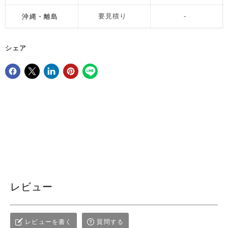
沖縄・離島
要見積り
-
シェア
Facebookでシェア
Xで共有する
LinkedInで共有
Pinterestにピン留め
レビュー
レビューを書く
質問する