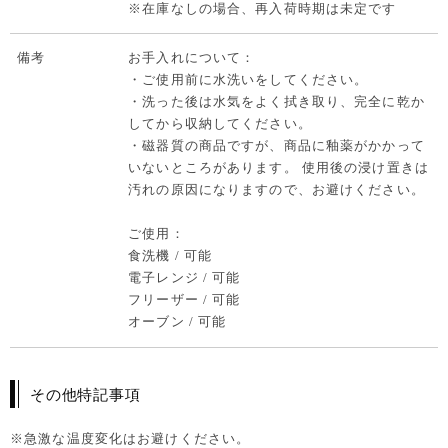
※在庫なしの場合、再入荷時期は未定です
備考
お手入れについて：
・ご使用前に水洗いをしてください。
・洗った後は水気をよく拭き取り、完全に乾か
してから収納してください。
・磁器質の商品ですが、商品に釉薬がかかって
いないところがあります。 使用後の浸け置きは
汚れの原因になりますので、お避けください。
ご使用：
食洗機 / 可能
電子レンジ / 可能
フリーザー / 可能
オーブン / 可能
その他特記事項
※急激な温度変化はお避けください。