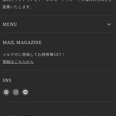
提案いたします。
MENU
MAIL MAGAZINE
メルマガに登録してお得情報GET！
登録はこちらから
SNS
P
I
L
i
n
I
n
s
N
t
t
E
e
a
で