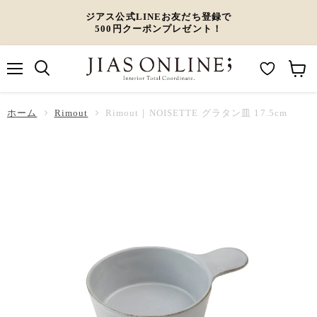
ジアス公式LINEお友だち登録で
500円クーポンプレゼント！
メ
M
カ
ニ
ュ
y
ー
ホーム
ー
Rimout
Rimout｜NOISETTE グラタン皿 17.5cm
W
ト
i
を
s
見
h
る
l
i
s
t