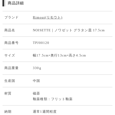
商品詳細
ブランド
Rimout(リモウト)
商品名
NOISETTE｜ノワゼット グラタン皿 17.5cm
商品番号
TPJ00120
サイズ
幅17.5cm×奥行13cm×高さ4.5cm
商品重量
330g
生産国
中国
材質
磁器
釉薬種類：フリット釉薬
納期
通常1週間程度