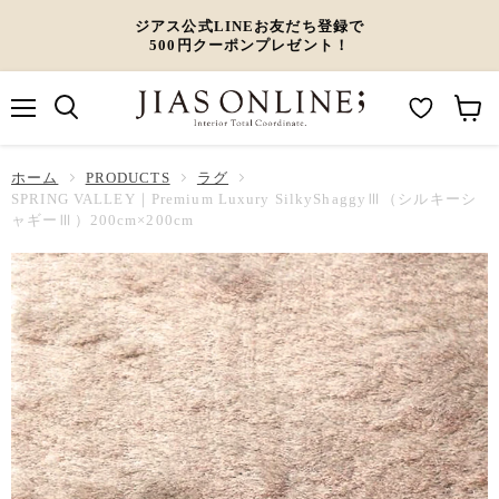
ジアス公式LINEお友だち登録で
500円クーポンプレゼント！
メ
M
カ
ニ
ュ
y
ー
ホーム
ー
PRODUCTS
ラグ
W
ト
SPRING VALLEY｜Premium Luxury SilkyShaggyⅢ（シルキーシ
ャギーⅢ）200cm×200cm
i
を
s
見
h
る
l
i
s
t