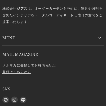
株式会社
ジアス
は、オーダーカーテンを中心に、家具や照明を
含めたインテリアをトータルコーディネートし憧れの空間をご
提案いたします。
MENU
MAIL MAGAZINE
メルマガに登録してお得情報GET！
登録はこちらから
SNS
P
I
L
i
n
I