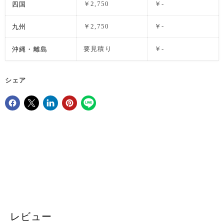
四国
￥2,750
￥-
九州
￥2,750
￥-
沖縄・離島
要見積り
￥-
シェア
Facebookでシェア
Xで共有する
LinkedInで共有
Pinterestにピン留め
レビュー