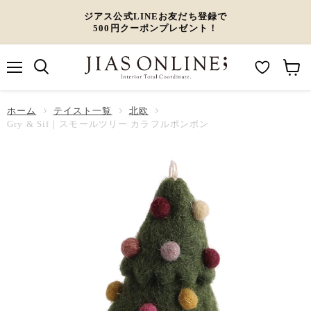
ジアス公式LINEお友だち登録で
500円クーポンプレゼント！
メ
M
カ
ニ
ュ
y
ー
ホーム
ー
テイスト一覧
北欧
W
ト
Gry & Sif｜スモールツリー カラフルポンポン
i
を
s
見
h
る
l
i
s
t