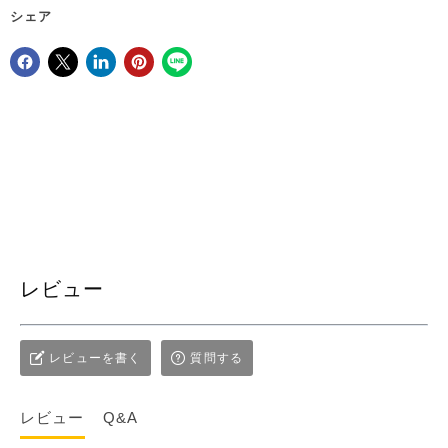
シェア
Facebookでシェア
Xで共有する
LinkedInで共有
Pinterestにピン留め
レビュー
レビューを書く
質問する
レビュー
Q&A