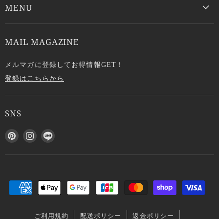
MENU
MAIL MAGAZINE
メルマガに登録してお得情報GET！
登録はこちらから
SNS
P
I
L
i
n
I
n
s
N
t
t
E
e
a
で
r
g
見
e
r
つ
s
a
け
ご利用規約
配送ポリシー
返金ポリシー