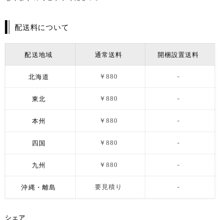
配送料について
配送地域
通常送料
開梱設置送料
北海道
￥880
-
東北
￥880
-
本州
￥880
-
四国
￥880
-
九州
￥880
-
沖縄・離島
要見積り
-
シェア