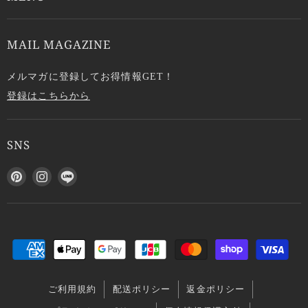
MAIL MAGAZINE
メルマガに登録してお得情報GET！
登録はこちらから
SNS
P
I
L
i
n
I
n
s
N
t
t
E
e
a
で
r
g
見
e
r
つ
s
a
け
ご利用規約
配送ポリシー
返金ポリシー
t
m
て