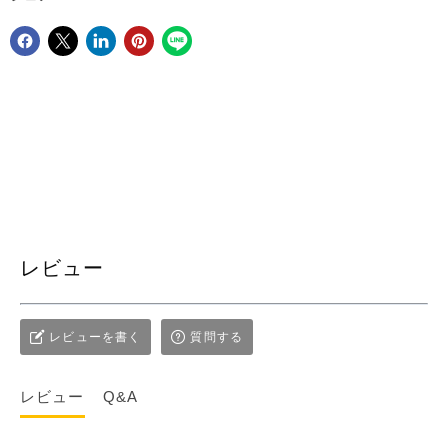
Facebookでシェア
Xで共有する
LinkedInで共有
Pinterestにピン留め
レビュー
レビューを書く
質問する
レビュー
Q&A