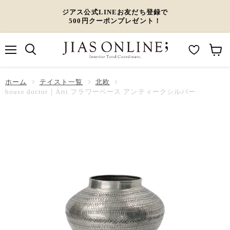
ジアス公式LINEお友だち登録で
500円クーポンプレゼント！
メ
M
カ
ニ
ュ
y
ー
ホーム
ー
テイスト一覧
北欧
W
ト
house doctor｜Arti フラワーベース アンティークシルバー
i
を
s
見
h
る
l
i
s
t