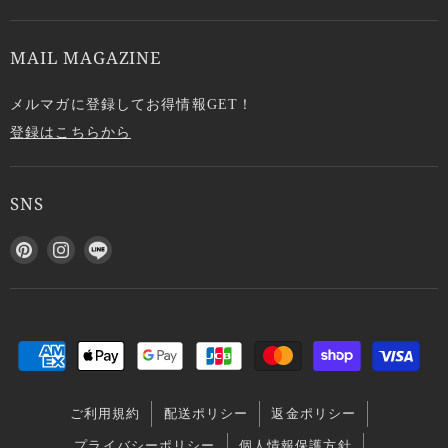
MAIL MAGAZINE
メルマガに登録してお得情報GET！
登録はこちらから
SNS
P
I
L
i
n
I
n
s
N
t
t
E
e
a
で
r
g
見
e
r
つ
s
a
け
ご利用規約
配送ポリシー
返金ポリシー
t
m
て
で
で
く
プライバシーポリシー
個人情報保護方針