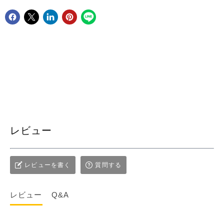
Facebookでシェア
Xで共有する
LinkedInで共有
Pinterestにピン留め
レビュー
レビューを書く
質問する
レビュー
Q&A