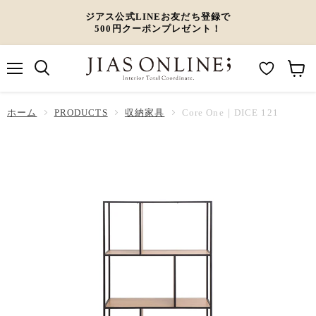
ジアス公式LINEお友だち登録で
500円クーポンプレゼント！
メ
M
カ
ニ
ュ
y
ー
ホーム
ー
PRODUCTS
収納家具
Core One｜DICE 121
W
ト
i
を
s
見
h
る
l
i
s
t