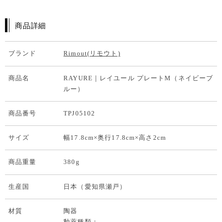
商品詳細
ブランド
Rimout(リモウト)
商品名
RAYURE｜レイユール プレートM（ネイビーブ
ルー）
商品番号
TPJ05102
サイズ
幅17.8cm×奥行17.8cm×高さ2cm
商品重量
380g
生産国
日本（愛知県瀬戸）
材質
陶器
釉薬種類：