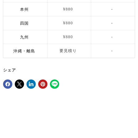
本州
¥880
-
四国
¥880
-
九州
¥880
-
沖縄・離島
要見積り
-
シェア
Facebookでシェア
Xで共有する
LinkedInで共有
Pinterestにピン留め