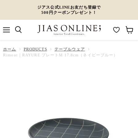
ジアス公式LINEお友だち登録で
500円クーポンプレゼント！
メ
M
カ
ニ
ュ
y
ー
ホーム
ー
PRODUCTS
テーブルウェア
W
ト
Rimout｜RAYURE プレートM 17.8cm（ネイビーブルー）
i
を
s
見
h
る
l
i
s
t