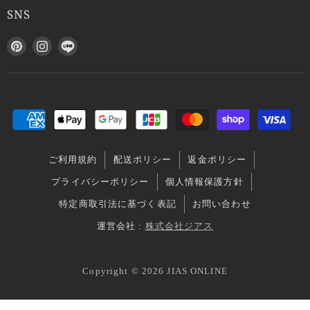
SNS
P
I
L
i
n
I
n
s
N
t
t
E
e
a
で
r
g
見
e
r
つ
s
a
け
ご利用規約
配送ポリシー
返金ポリシー
t
m
て
で
で
く
プライバシーポリシー
個人情報保護方針
見
見
だ
特定商取引法に基づく表記
お問い合わせ
つ
つ
さ
け
け
い
運営会社 :
株式会社ジアス
て
て
く
く
Copyright © 2026 JIAS ONLINE
だ
だ
さ
さ
い
い