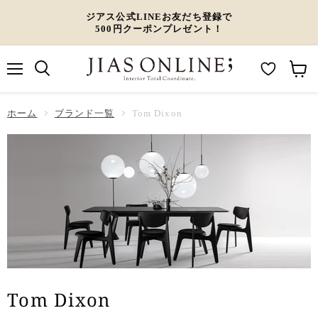
ジアス公式LINEお友だち登録で
500円クーポンプレゼント！
メ
M
カ
ニ
ュ
y
ー
ホーム
ー
ブランド一覧
Tom Dixon
W
ト
i
を
s
見
h
る
l
i
s
t
Tom Dixon