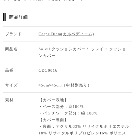
商品詳細
ブランド
Carpe Diem(カルペディエム)
商品名
Soleil クッションカバー / ソレイユ クッショ
ンカバー
品番
CDC0016
サイズ
45cm×45cm（中材別売り）
素材
【カバー表地】
・ベース部分：麻100%
・パッチワーク部分：綿 100%
【カバー裏面】
・裏面：アクリル63% リサイクルポリエステル
18% リサイクルポリプロピレン16% ポリエス