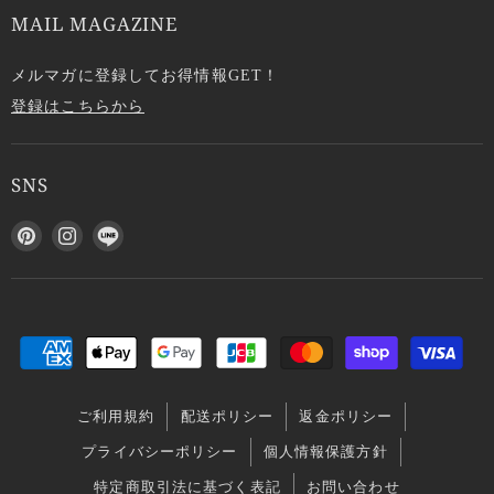
MAIL MAGAZINE
メルマガに登録してお得情報GET！
登録はこちらから
SNS
P
I
L
i
n
I
n
s
N
t
t
E
e
a
で
r
g
見
e
r
つ
s
a
け
ご利用規約
配送ポリシー
返金ポリシー
t
m
て
で
で
く
プライバシーポリシー
個人情報保護方針
見
見
だ
特定商取引法に基づく表記
お問い合わせ