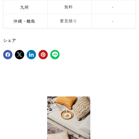
九州
無料
-
沖縄・離島
要見積り
-
シェア
Facebookでシェア
Xで共有する
LinkedInで共有
Pinterestにピン留め