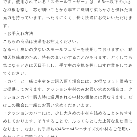
です。使用されている「スモールフェザー」は、6.5cm以下の小さ
な羽根を指し、芯が細いことから非常に繊細な柔らかさと優れた復
元力を持っています。へたりにくく、長く快適にお使いいただけま
す。
・お手入れ方法
こちらの商品は洗濯をお控えください。
なるべく臭いの少ないスモールフェザーを使用しておりますが、動
物天然繊維のため、特有の臭いがすることがあります。どうしても
気になるときは天日干しし、手で中の空気を押し出す作業をしてみ
てください。
・カバーと一緒に中材をご購入頂く場合には、お得なセット価格で
ご提供しております。クッション中材のみお買い求めの場合は、ク
ッションカバー購入時に適用される中材の価格とは異なります。ぜ
ひこの機会に一緒にお買い求めくださいませ。
・クッションカバーには、少し大きめの中材を詰めることをおすす
めしております。そうすることで、ふっくらとした上質な見た目に
なります。なお、お手持ちの45cm×45cmサイズの中材をご使用い
ただいても問題ございません。