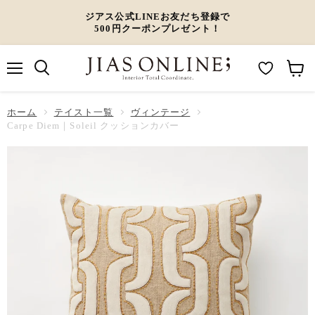
ジアス公式LINEお友だち登録で
500円クーポンプレゼント！
メ
M
カ
ニ
ュ
y
ー
ホーム
ー
テイスト一覧
ヴィンテージ
W
ト
Carpe Diem｜Soleil クッションカバー
i
を
s
見
h
る
l
i
s
t