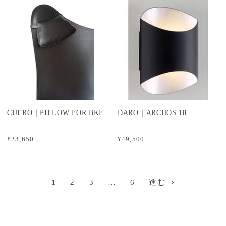
CUERO｜PILLOW FOR BKF
DARO｜ARCHOS 18
¥23,650
¥49,500
1
2
3
…
6
進む