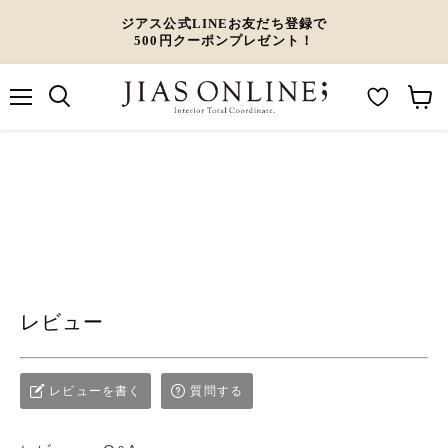
ジアス公式LINEお友だち登録で
500円クーポンプレゼント！
メ
M
カ
ニ
ュ
y
ー
ー
W
ト
i
を
s
見
h
る
l
レビュー
i
s
t
レビューを書く
質問する