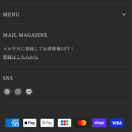
MENU
MAIL MAGAZINE
メルマガに登録してお得情報GET！
登録はこちらから
SNS
P
I
L
i
n
I
n
s
N
t
t
E
e
a
で
r
g
見
e
r
つ