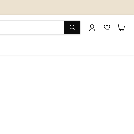
M
カ
y
ー
W
ト
i
を
s
見
h
る
l
i
s
t