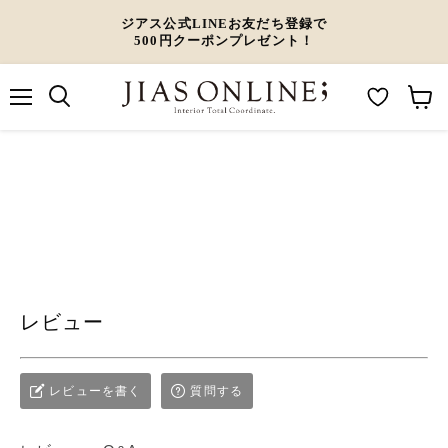
ジアス公式LINEお友だち登録で
500円クーポンプレゼント！
メ
M
カ
ニ
ュ
y
ー
ー
W
ト
i
を
s
見
h
る
l
レビュー
i
s
t
レビューを書く
質問する