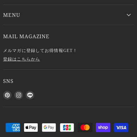
MENU
MAIL MAGAZINE
メルマガに登録してお得情報GET！
登録はこちらから
SNS
P
I
L
i
n
I
n
s
N
t
t
E
e
a
で
r
g
見
e
r
つ