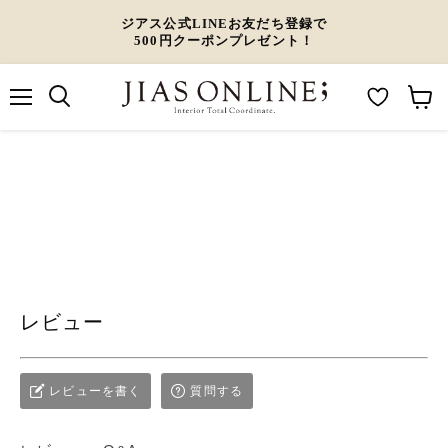
ジアス公式LINEお友だち登録で
500円クーポンプレゼント！
メ
M
カ
ニ
ュ
y
ー
ー
W
ト
i
を
s
見
h
る
l
レビュー
i
s
t
レビューを書く
質問する