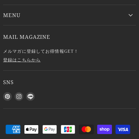
MENU
MAIL MAGAZINE
メルマガに登録してお得情報GET！
登録はこちらから
SNS
P
I
L
i
n
I
n
s
N
t
t
E
e
a
で
r
g
見
e
r
つ