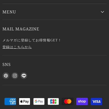
MENU
MAIL MAGAZINE
メルマガに登録してお得情報GET！
登録はこちらから
SNS
P
I
L
i
n
I
n
s
N
t
t
E
e
a
で
r
g
見
e
r
つ