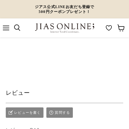
ジアス公式LINEお友だち登録で
500円クーポンプレゼント！
メ
M
カ
ニ
ュ
y
ー
ー
W
ト
i
を
s
見
h
る
l
レビュー
i
s
t
レビューを書く
質問する