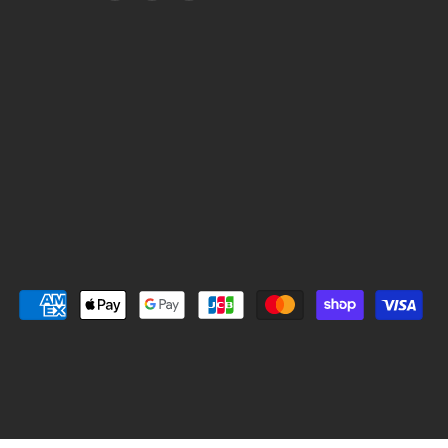
i
n
I
n
s
N
t
t
E
e
a
で
r
g
見
e
r
つ
s
a
け
t
m
て
で
で
く
見
見
だ
つ
つ
さ
け
け
い
て
て
く
く
だ
だ
さ
さ
い
い