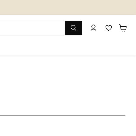
M
カ
y
ー
W
ト
i
を
s
見
h
る
l
i
s
t