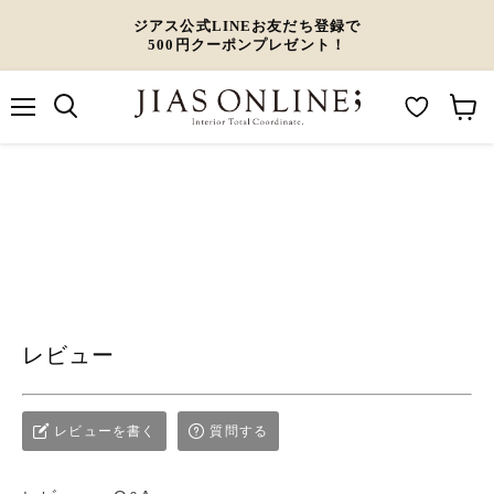
ジアス公式LINEお友だち登録で
500円クーポンプレゼント！
メ
M
カ
ニ
ュ
y
ー
ー
W
ト
i
を
s
見
h
る
l
レビュー
i
s
t
レビューを書く
質問する