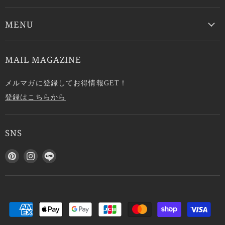
MENU
MAIL MAGAZINE
メルマガに登録してお得情報GET！
登録はこちらから
SNS
P
I
L
i
n
I
n
s
N
t
t
E
e
a
で
r
g
見
e
r
つ