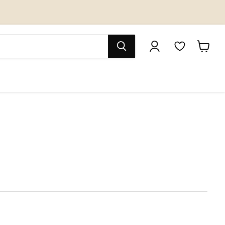
M
カ
y
ー
W
ト
i
を
s
見
h
る
l
i
s
t