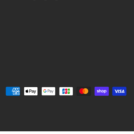
i
n
I
n
s
N
t
t
E
e
a
で
r
g
見
e
r
つ
s
a
け
t
m
て
で
で
く
見
見
だ
つ
つ
さ
け
け
い
て
て
く
く
だ
だ
さ
さ
い
い