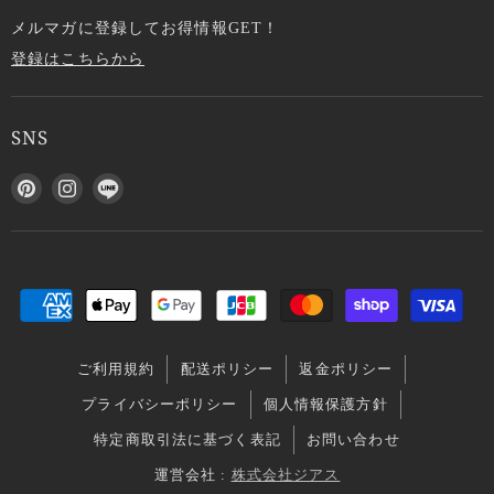
メルマガに登録してお得情報GET！
登録はこちらから
SNS
P
I
L
i
n
I
n
s
N
t
t
E
e
a
で
r
g
見
e
r
つ
s
a
け
ご利用規約
配送ポリシー
返金ポリシー
t
m
て
で
で
く
プライバシーポリシー
個人情報保護方針
見
見
だ
特定商取引法に基づく表記
お問い合わせ
つ
つ
さ
け
け
い
運営会社 :
株式会社ジアス