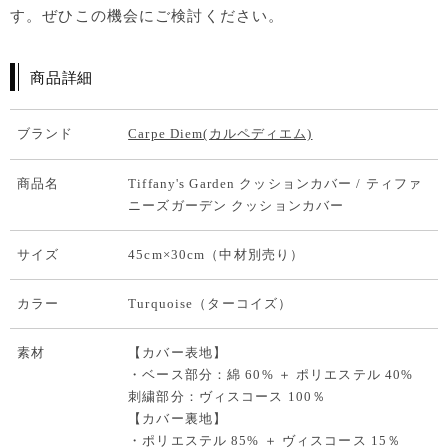
す。ぜひこの機会にご検討ください。
商品詳細
ブランド
Carpe Diem(カルペディエム)
商品名
Tiffany's Garden クッションカバー / ティファ
ニーズガーデン クッションカバー
サイズ
45cm×30cm（中材別売り）
カラー
Turquoise（ターコイズ）
素材
【カバー表地】
・ベース部分：綿 60% ＋ ポリエステル 40%
刺繍部分：ヴィスコース 100％
【カバー裏地】
・ポリエステル 85% ＋ ヴィスコース 15％