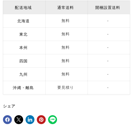
配送地域
通常送料
開梱設置送料
北海道
無料
-
東北
無料
-
本州
無料
-
四国
無料
-
九州
無料
-
沖縄・離島
要見積り
-
シェア
Facebookでシェア
Xで共有する
LinkedInで共有
Pinterestにピン留め