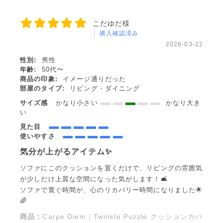
こだゆだ様
購入確認済み
2026-03-22
性別:
男性
年齢:
50代〜
商品の印象:
イメージ通りだった
部屋のタイプ:
リビング・ダイニング
サイズ感
かなり小さい
かなり大き
い
見た目
使いやすさ
気分が上がるアイテム✨️
ソファにこのクッションを置くだけで、リビングの雰囲気
が少しだけ上質な空間になった気がします！🛋️
ソファで寛ぐ時間が、心のリカバリー時間になりました🌟
🌈
商品：
Carpe Diem｜Twinkle Puzzle クッションカバ