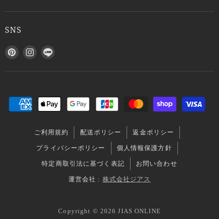
SNS
P
I
L
i
n
I
n
s
N
t
t
E
e
a
で
r
g
見
e
r
つ
s
a
け
ご利用規約
配送ポリシー
返金ポリシー
t
m
て
で
で
く
プライバシーポリシー
個人情報保護方針
見
見
だ
特定商取引法に基づく表記
お問い合わせ
つ
つ
さ
け
け
い
運営会社 :
株式会社ジアス
て
て
く
く
Copyright © 2026 JIAS ONLINE
だ
だ