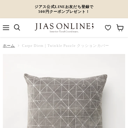
ジアス公式LINEお友だち登録で
500円クーポンプレゼント！
メ
M
カ
ニ
ュ
y
ー
ホーム
ー
Carpe Diem｜Twinkle Puzzle クッションカバー
W
ト
i
を
s
見
h
る
l
i
s
t