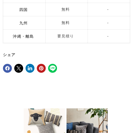
四国
無料
-
九州
無料
-
沖縄・離島
要見積り
-
シェア
Facebookでシェア
Xで共有する
LinkedInで共有
Pinterestにピン留め