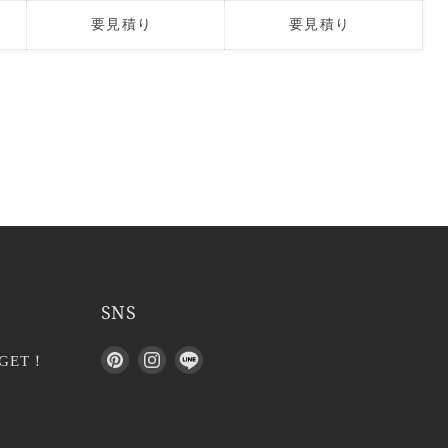
要見積り
要見積り
SNS
P
I
L
GET！
i
n
I
n
s
N
t
t
E