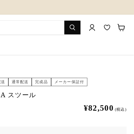
M
カ
y
ー
W
ト
i
を
s
見
配送
通常配送
完成品
メーカー保証付
h
る
l
LA スツール
i
¥82,500
(税込)
s
t