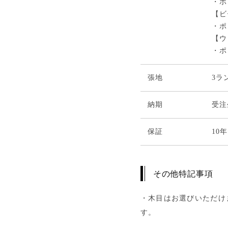
・ポ
【ビ
・ポ
【ウ
・ポ
張地
3ラ
納期
受注
保証
10年
その他特記事項
・木目はお選びいただけ
す。