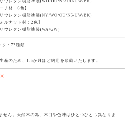
リウレタン樹脂塗装(WO/OU/N5/DU/
UW
/BK)
ーチ材：6色】
リウレタン樹脂塗装(NY/WO/OU/N5/
UW
/BK)
ォルナット材：2色】
リウレタン樹脂塗装(WA/GW)
ンク：73種類
生産のため、1.5か月ほど納期を頂戴いたします。
※
ません。天然木の為、木目や色味はひとつひとつ異なりま