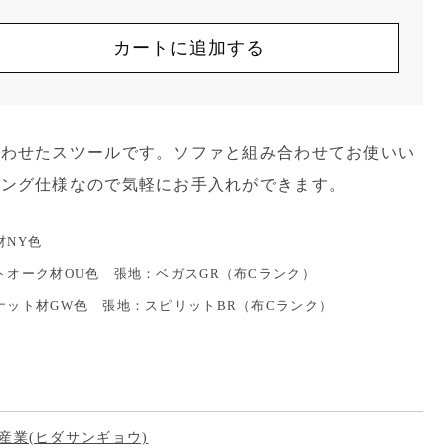
カートに追加する
合わせたスツールです。ソファと組み合わせてお使いい
リング仕様なので気軽にお手入れができます。
材NY色
トオーク材OU色 張地：ベガスGR（布Cランク）
ナット材GW色 張地：スピリットBR（布Cランク）
産業(ヒダサンギョウ)