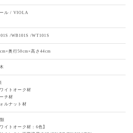
ル / VIOLA
01S /WB101S /WT101S
cm×奥行50cm×高さ44cm
木
類
ワイトオーク材
ーチ材
ォルナット材
種類
ワイトオーク材：6色】