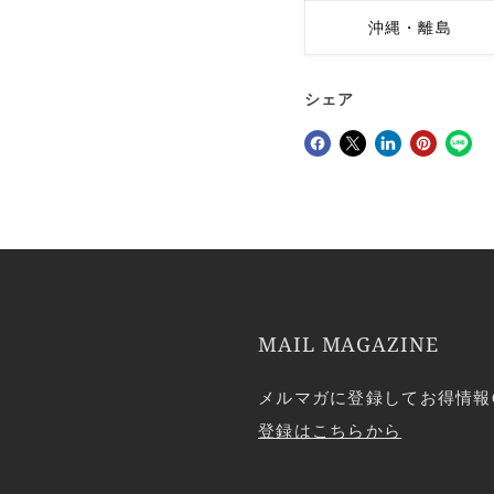
沖縄・離島
シェア
Facebookでシェア
Xで共有する
LinkedInで共有
Pinterestにピン留め
MAIL MAGAZINE
メルマガに登録してお得情報
登録はこちらから