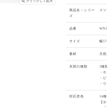
クリックして拡大
商品名 / シリー
スツー
ズ
品番
WN1
サイズ
幅57
素材
天然
木部の種類
3種
・ホ
・ビ
・ウ
対応塗色
14
【ホ