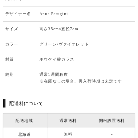
デザイナー名
Anna Perugini
サイズ
高さ35cm×直径7cm
カラー
グリーン/ヴァイオレット
材質
ホウケイ酸ガラス
納期
通常1週間程度
※在庫なしの場合、再入荷時期は未定です
配送料について
配送地域
通常送料
開梱設置送料
北海道
無料
-