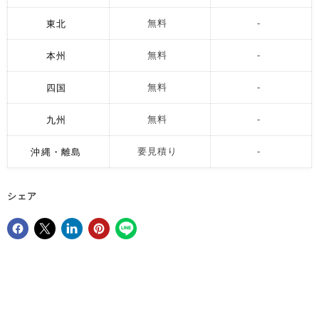
東北
無料
-
本州
無料
-
四国
無料
-
九州
無料
-
沖縄・離島
要見積り
-
シェア
Facebookでシェア
Xで共有する
LinkedInで共有
Pinterestにピン留め