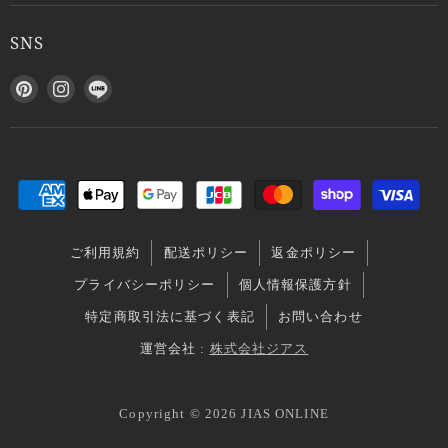
SNS
P
I
L
i
n
I
n
s
N
t
t
E
e
a
で
r
g
見
e
r
つ
s
a
け
ご利用規約
配送ポリシー
返金ポリシー
t
m
て
で
で
く
プライバシーポリシー
個人情報保護方針
見
見
だ
特定商取引法に基づく表記
お問い合わせ
つ
つ
さ
け
け
い
運営会社 :
株式会社ジアス
て
て
く
く
Copyright © 2026 JIAS ONLINE
だ
だ
さ
さ