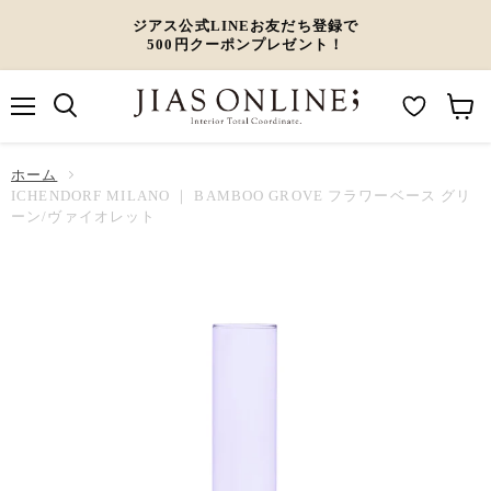
ジアス公式LINEお友だち登録で
500円クーポンプレゼント！
メ
M
カ
ニ
ュ
y
ー
ホーム
ー
W
ト
ICHENDORF MILANO ｜ BAMBOO GROVE フラワーベース グリ
ーン/ヴァイオレット
i
を
s
見
h
る
l
i
s
t