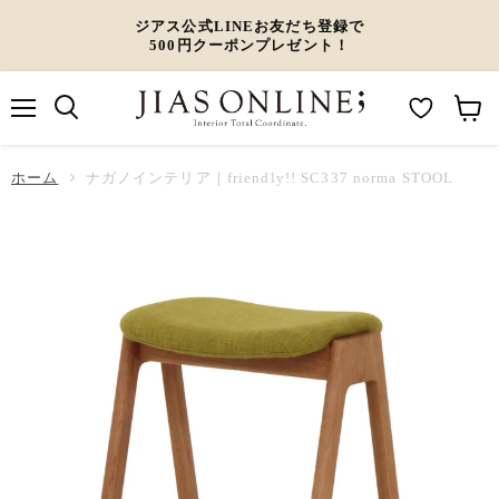
ジアス公式LINEお友だち登録で
500円クーポンプレゼント！
メ
M
カ
ニ
ュ
y
ー
ホーム
ー
ナガノインテリア｜friendly!! SC337 norma STOOL
W
ト
i
を
s
見
h
る
l
i
s
t