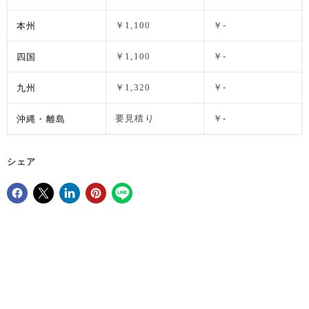
本州
￥1,100
￥-
四国
￥1,100
￥-
九州
￥1,320
￥-
沖縄・離島
要見積り
￥-
シェア
Facebookでシェア
Xで共有する
LinkedInで共有
Pinterestにピン留め