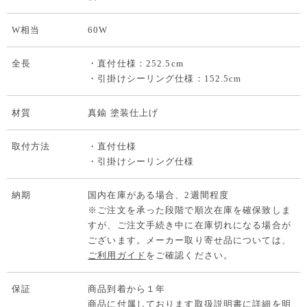
W相当
60W
全長
・直付仕様：252.5cm
・引掛けシーリング仕様：152.5cm
材質
真鍮 塗装仕上げ
取付方法
・直付仕様
・引掛けシーリング仕様
納期
国内在庫がある場合、2週間程度
※ご注文を承った段階で順次在庫を確保致しま
すが、ご注文手続き中に在庫切れになる場合が
ございます。メーカー取り寄せ品については、
ご利用ガイド
をご確認ください。
保証
商品到着から１年
商品に付属しております取扱説明書に詳細を明