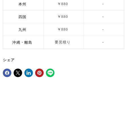
本州
￥880
-
四国
￥880
-
九州
￥880
-
沖縄・離島
要見積り
-
シェア
Facebookでシェア
Xで共有する
LinkedInで共有
Pinterestにピン留め