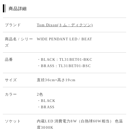
商品詳細
ブランド
Tom Dixon(トム・ディクソン)
商品名 / シリー
WIDE PENDANT LED / BEAT
ズ
品番
・BLACK：TL31BET01-BKC
・BRASS：TL31BET01-BSC
サイズ
直径36cm×高さ19cm
カラー
2色
・BLACK
・BRASS
ソケット
内蔵LED 消費電力8W（白熱球60W相当） 色温
度3000K