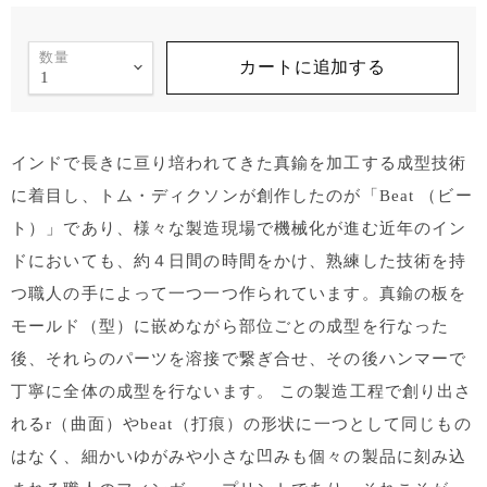
数量
カートに追加する
インドで長きに亘り培われてきた真鍮を加工する成型技術
に着目し、トム・ディクソンが創作したのが「Beat （ビー
ト）」であり、様々な製造現場で機械化が進む近年のイン
ドにおいても、約４日間の時間をかけ、熟練した技術を持
つ職人の手によって一つ一つ作られています。真鍮の板を
モールド（型）に嵌めながら部位ごとの成型を行なった
後、それらのパーツを溶接で繋ぎ合せ、その後ハンマーで
丁寧に全体の成型を行ないます。 この製造工程で創り出さ
れるr（曲面）やbeat（打痕）の形状に一つとして同じもの
はなく、細かいゆがみや小さな凹みも個々の製品に刻み込