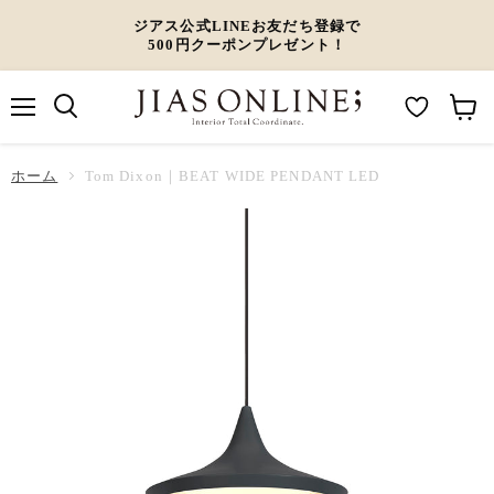
ジアス公式LINEお友だち登録で
500円クーポンプレゼント！
メ
M
カ
ニ
ュ
y
ー
ホーム
ー
Tom Dixon｜BEAT WIDE PENDANT LED
W
ト
i
を
s
見
h
る
l
i
s
t