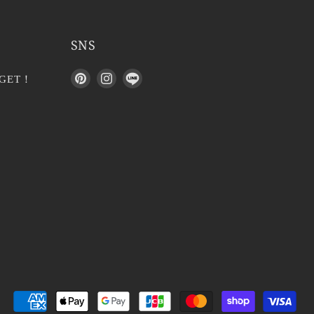
SNS
P
I
L
GET！
i
n
I
n
s
N
t
t
E
e
a
で
r
g
見
e
r
つ
s
a
け
t
m
て
で
で
く
見
見
だ
つ
つ
さ
け
け
い
て
て
く
く