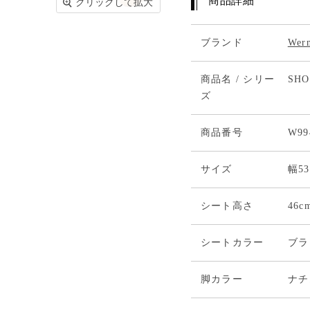
クリックして拡大
ブランド
Wer
商品名 / シリー
SHO
ズ
商品番号
W99
サイズ
幅53
シート高さ
46c
シートカラー
ブラ
脚カラー
ナチ