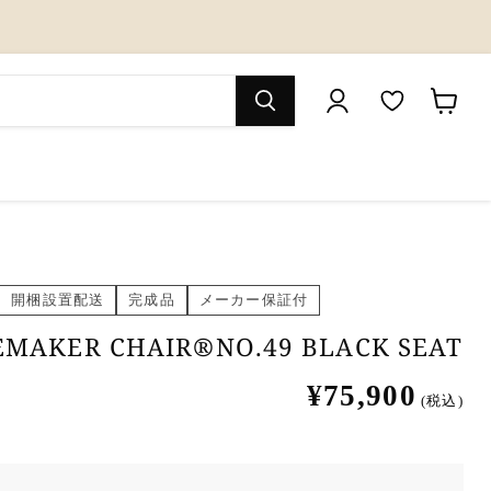
M
カ
y
ー
W
ト
i
を
s
見
開梱設置配送
完成品
メーカー保証付
h
る
l
MAKER CHAIR®NO.49 BLACK SEAT
i
¥75,900
(税込)
s
t