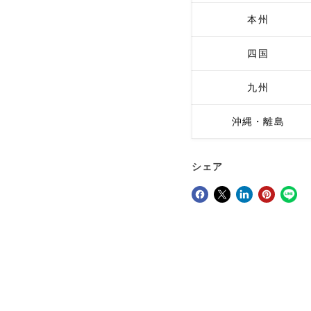
本州
四国
九州
沖縄・離島
シェア
Facebookでシェア
Xで共有する
LinkedInで共有
Pinterestにピン留め