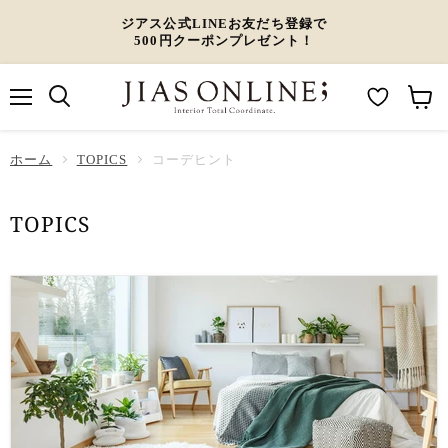
ジアス公式LINEお友だち登録で
500円クーポンプレゼント！
メ
M
カ
ニ
ュ
y
ー
ホーム
ー
TOPICS
コーデヒント
W
ト
i
を
TOPICS
s
見
h
る
l
i
s
t