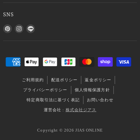
SNS
P
I
L
i
n
I
n
s
N
t
t
E
e
a
で
r
g
見
e
r
つ
s
a
け
ご利用規約
配送ポリシー
返金ポリシー
t
m
て
で
で
く
プライバシーポリシー
個人情報保護方針
見
見
だ
特定商取引法に基づく表記
お問い合わせ
つ
つ
さ
け
け
い
運営会社 :
株式会社ジアス
て
て
く
く
Copyright © 2026 JIAS ONLINE
だ
だ
さ
さ