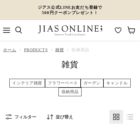
ジアス公式LINEお友だち登録で
500円クーポンプレゼント！
メ
M
カ
ニ
ュ
y
ー
ホーム
ー
PRODUCTS
雑貨
収納用品
W
ト
雑貨
i
を
s
見
h
る
インテリア雑貨
フラワーベース
ガーデン
キャンドル
l
収納用品
i
s
t
フィルター
並び替え