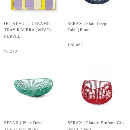
OCTAEVO ｜ CERAMIC
SERAX｜Plate Deep
TRAY RIVIERA (WAVE)
Tale（Blue）
PURPLE
¥20,460
¥6,270
SERAX｜Plate Deep
SERAX｜Plateau Profond Gio
Tale（Light Blue）
Small（Red）