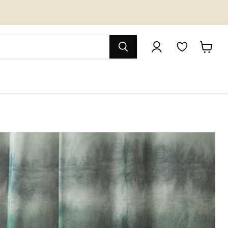
M
カ
y
ー
W
ト
i
を
s
見
h
る
l
i
s
t