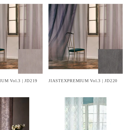
UM Vol.3 | JD219
JIASTEXPREMIUM Vol.3 | JD220