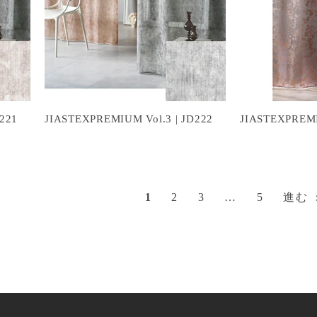
221
JIASTEXPREMIUM Vol.3 | JD222
JIASTEXPREMI
1
2
3
…
5
進む