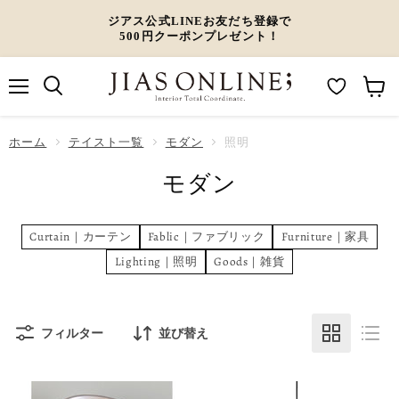
ジアス公式LINEお友だち登録で
500円クーポンプレゼント！
メ
M
カ
ニ
ュ
y
ー
ホーム
ー
テイスト一覧
モダン
照明
W
ト
モダン
i
を
s
見
h
る
Curtain｜カーテン
Fablic｜ファブリック
Furniture｜家具
l
Lighting｜照明
Goods｜雑貨
i
s
t
フィルター
並び替え