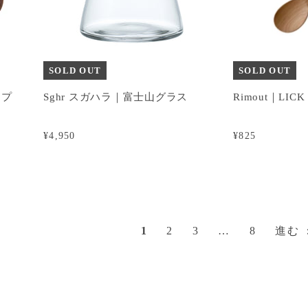
SOLD OUT
SOLD OUT
ップ
Sghr スガハラ｜富士山グラス
Rimout｜LI
¥4,950
¥825
1
2
3
…
8
進む