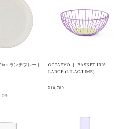
or｜Pion ランチプレート
OCTAEVO ｜ BASKET IRIS
ト
LARGE (LILAC/LIME)
¥10,780
2件