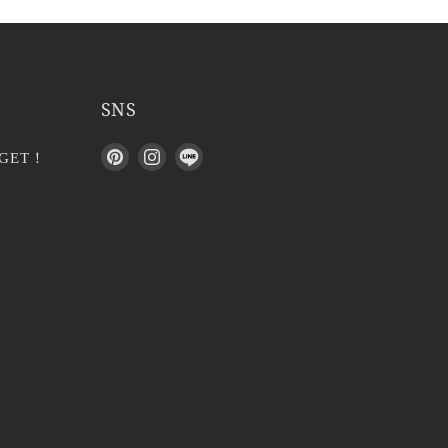
SNS
P
I
L
GET！
i
n
I
n
s
N
t
t
E
e
a
で
r
g
見
e
r
つ
s
a
け
t
m
て
で
で
く
見
見
だ
つ
つ
さ
け
け
い