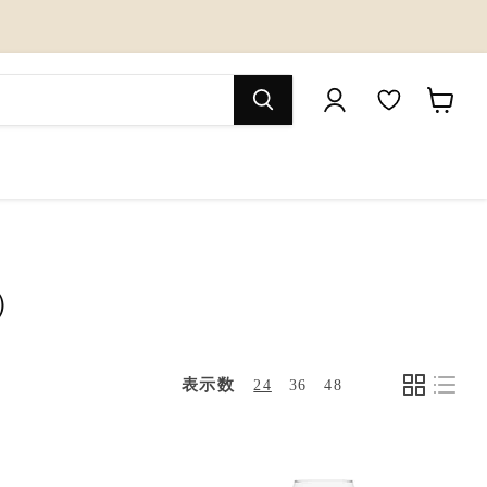
M
カ
y
ー
W
ト
i
を
s
見
）
h
る
l
i
表示数
24
36
48
s
t