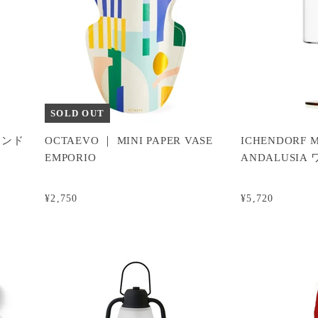
SOLD OUT
ャンド
OCTAEVO ｜ MINI PAPER VASE
ICHENDORF 
ド
EMPORIO
ANDALUSIA
¥2,750
¥5,720