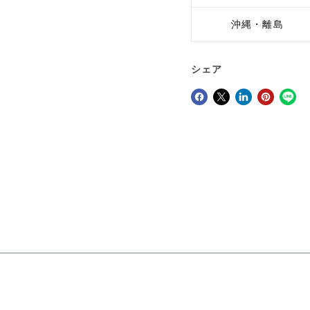
沖縄・離島
シェア
Facebookでシェア
Xで共有する
LinkedInで共有
Pinterestにピン留め