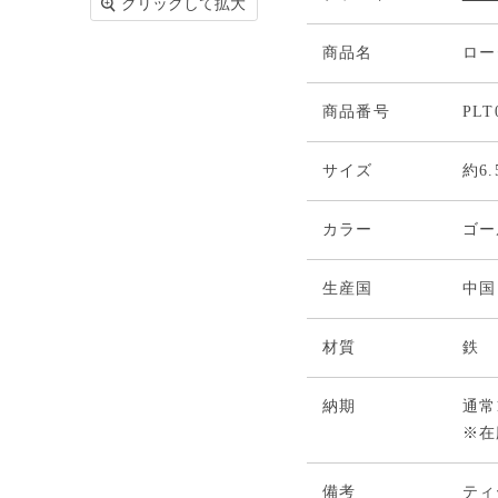
クリックして拡大
商品名
ロー
商品番号
PLT
サイズ
約6.
カラー
ゴー
生産国
中国
材質
鉄
納期
通常
※在
備考
ティ