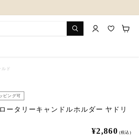
M
カ
y
ー
W
ト
i
を
ールド
s
見
h
る
l
ッピング可
i
ign｜ロータリーキャンドルホルダー ヤドリ
s
t
¥2,860
(税込)