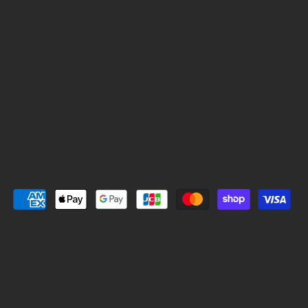
n
s
N
t
t
E
e
a
で
r
g
見
e
r
つ
s
a
け
t
m
て
で
で
く
見
見
だ
つ
つ
さ
け
け
い
て
て
く
く
だ
だ
さ
さ
い
い