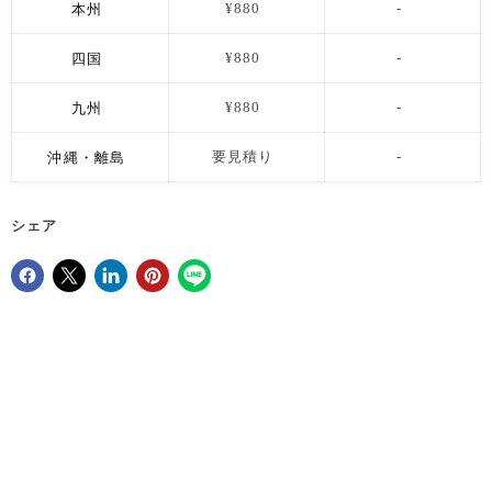
本州
¥880
-
四国
¥880
-
九州
¥880
-
沖縄・離島
要見積り
-
シェア
Facebookでシェア
Xで共有する
LinkedInで共有
Pinterestにピン留め