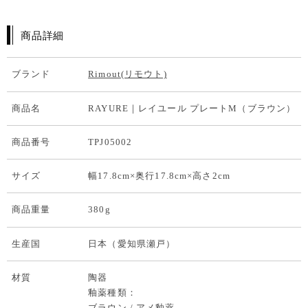
商品詳細
ブランド
Rimout(リモウト)
商品名
RAYURE｜レイユール プレートM（ブラウン）
商品番号
TPJ05002
サイズ
幅17.8cm×奥行17.8cm×高さ2cm
商品重量
380g
生産国
日本（愛知県瀬戸）
材質
陶器
釉薬種類：
ブラウン / アメ釉薬