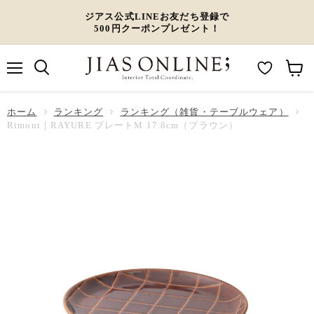
ジアス公式LINEお友だち登録で
500円クーポンプレゼント！
メ
M
カ
ニ
ュ
y
ー
ホーム
ー
ランキング
ランキング（雑貨・テーブルウェア）
W
ト
Rimout｜RAYURE プレートM 17.8cm（ブラウン）
i
を
s
見
h
る
l
i
s
t