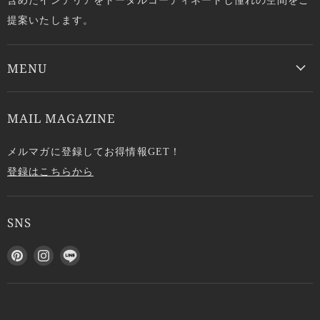
提案いたします。
MENU
MAIL MAGAZINE
メルマガに登録してお得情報GET！
登録はこちらから
SNS
P
I
L
i
n
I
n
s
N
t
t
E
e
a
で