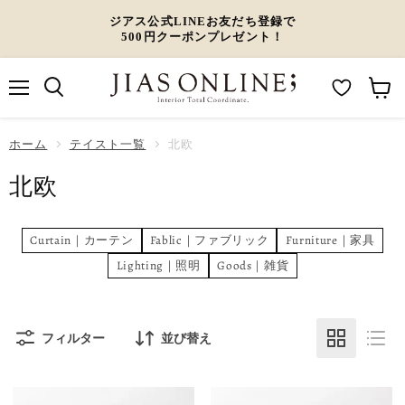
ジアス公式LINEお友だち登録で
500円クーポンプレゼント！
メ
M
カ
ニ
ュ
y
ー
ホーム
ー
テイスト一覧
北欧
W
ト
北欧
i
を
s
見
h
る
Curtain｜カーテン
Fablic｜ファブリック
Furniture｜家具
l
Lighting｜照明
Goods｜雑貨
i
s
t
フィルター
並び替え