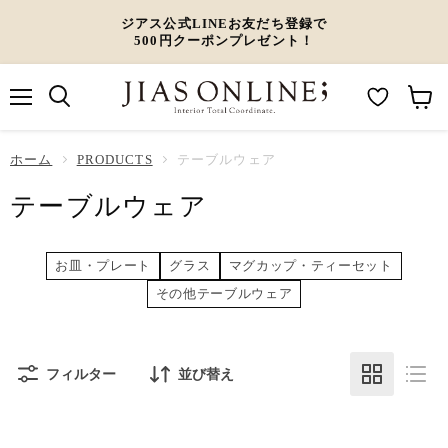
ジアス公式LINEお友だち登録で
500円クーポンプレゼント！
メ
M
カ
ニ
ュ
y
ー
ホーム
ー
PRODUCTS
テーブルウェア
W
ト
テーブルウェア
i
を
s
見
h
る
お皿・プレート
グラス
マグカップ・ティーセット
l
その他テーブルウェア
i
s
t
フィルター
並び替え