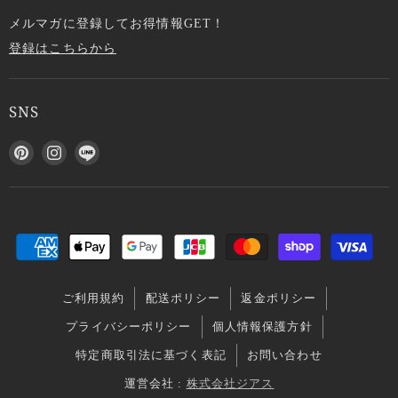
メルマガに登録してお得情報GET！
登録はこちらから
SNS
P
I
L
i
n
I
n
s
N
t
t
E
e
a
で
r
g
見
e
r
つ
s
a
け
ご利用規約
配送ポリシー
返金ポリシー
t
m
て
で
で
く
プライバシーポリシー
個人情報保護方針
見
見
だ
特定商取引法に基づく表記
お問い合わせ
つ
つ
さ
け
け
い
運営会社 :
株式会社ジアス