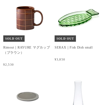
SOLD OUT
SOLD OUT
Rimout｜RAYURE マグカップ
SERAX｜Fish Dish small
（ブラウン）
¥3,850
¥2,530