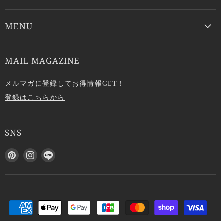
MENU
MAIL MAGAZINE
メルマガに登録してお得情報GET！
登録はこちらから
SNS
P
I
L
i
n
I
n
s
N
t
t
E
e
a
で
r
g
見
e
r
つ