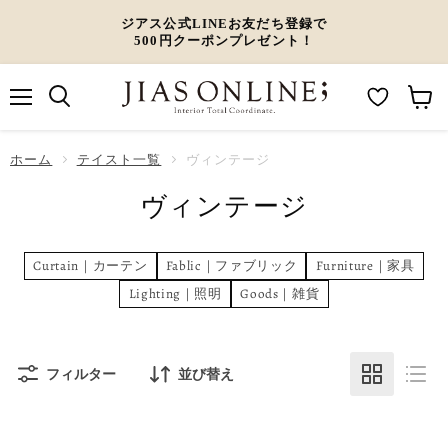
ジアス公式LINEお友だち登録で
500円クーポンプレゼント！
メ
M
カ
ニ
ュ
y
ー
ホーム
ー
テイスト一覧
ヴィンテージ
W
ト
ヴィンテージ
i
を
s
見
h
る
Curtain｜カーテン
Fablic｜ファブリック
Furniture｜家具
l
Lighting｜照明
Goods｜雑貨
i
s
t
フィルター
並び替え