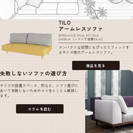
TILO
アームレスソファ
W152cm×D 91cm H71.5cm
SH39cm（ソファ下空間13cm）
コンパクトな空間にもぴったりフィットす
るサイズ感のアームレスソファ。
商品を見る
失敗しない
ソファの選び方
サイズや設置スペース、形など、ソファ選びに
おいて失敗しないためのコツをとことん解説し
ます。
コラムを読む