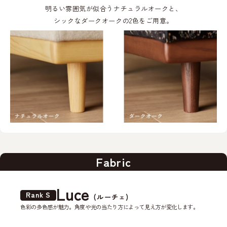
明るい雰囲気が似合うナチュラルオークと、
シックなダークオークの2色をご用意。
Fabric
Luce
Rank S
R
(ルーチェ)
色彩の多色感が魅力。角度や光の当たり方によって見え方が変化します。
ぽ