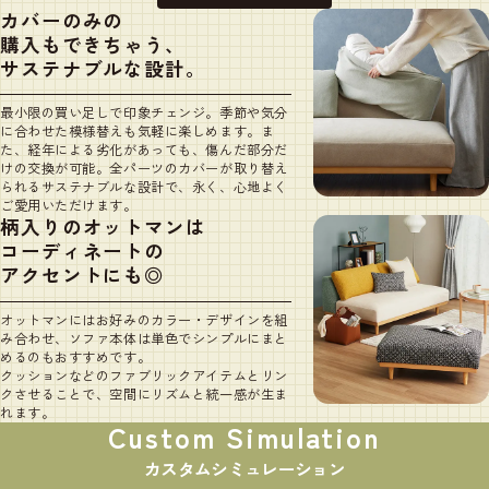
カバーのみの
購入もできちゃう、
サステナブルな設計。
最小限の買い足しで印象チェンジ。季節や気分
に合わせた模様替えも気軽に楽しめます。ま
た、経年による劣化があっても、傷んだ部分だ
けの交換が可能。全パーツのカバーが取り替え
られるサステナブルな設計で、永く、心地よく
ご愛用いただけます。
柄入りのオットマンは
コーディネートの
アクセントにも◎
オットマンにはお好みのカラー・デザインを組
み合わせ、ソファ本体は単色でシンプルにまと
めるのもおすすめです。
クッションなどのファブリックアイテムとリン
クさせることで、空間にリズムと統一感が生ま
れます。
Custom
Simulation
カスタムシミュレーション