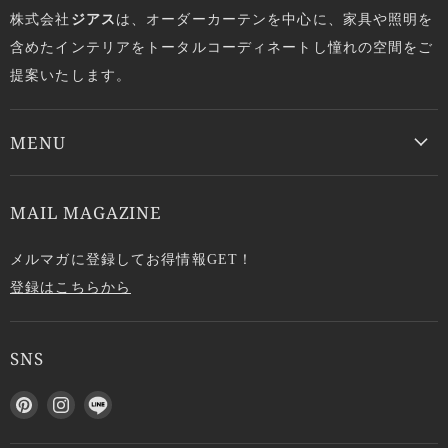
株式会社
ジアス
は、オーダーカーテンを中心に、家具や照明を
含めたインテリアをトータルコーディネートし憧れの空間をご
提案いたします。
MENU
MAIL MAGAZINE
メルマガに登録してお得情報GET！
登録はこちらから
SNS
P
I
L
i
n
I
n
s
N