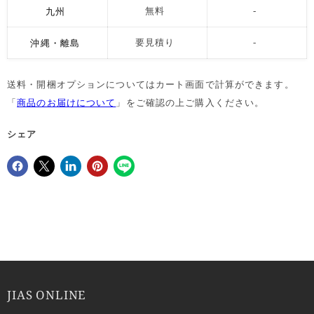
九州
無料
-
沖縄・離島
要見積り
-
送料・開梱オプションについてはカート画面で計算ができます。
「
商品のお届けについて
」をご確認の上ご購入ください。
シェア
Facebookでシェア
Xで共有する
LinkedInで共有
Pinterestにピン留め
JIAS ONLINE