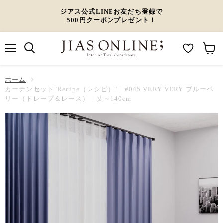
ジアス公式LINEお友だち登録で
500円クーポンプレゼント！
メ
M
カ
ニ
ュ
y
ー
ホーム
ー
W
ト
カーテンセット"Recipe（レシピ）"｜#045 VERY VERY ブルーベ
リー（ドレープ＆レース）｜丈～140cm
i
を
s
見
h
る
l
i
s
t