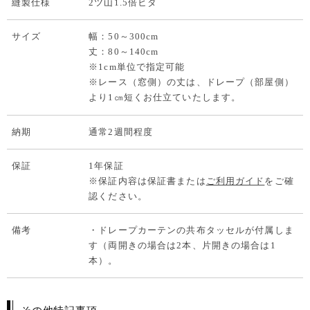
縫製仕様
2ツ山1.5倍ヒダ
サイズ
幅：50～300cm
丈：80～140cm
※1cm単位で指定可能
※レース（窓側）の丈は、ドレープ（部屋側）
より1㎝短くお仕立ていたします。
納期
通常2週間程度
保証
1年保証
※保証内容は保証書または
ご利用ガイド
をご確
認ください。
備考
・ドレープカーテンの共布タッセルが付属しま
す（両開きの場合は2本、片開きの場合は1
本）。