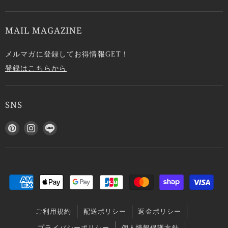
MAIL MAGAZINE
メルマガに登録してお得情報GET！
登録はこちらから
SNS
P
I
L
i
n
I
n
s
N
t
t
E
e
a
で
r
g
見
e
r
つ
s
a
け
ご利用規約
配送ポリシー
返金ポリシー
t
m
て
で
で
く
プライバシーポリシー
個人情報保護方針