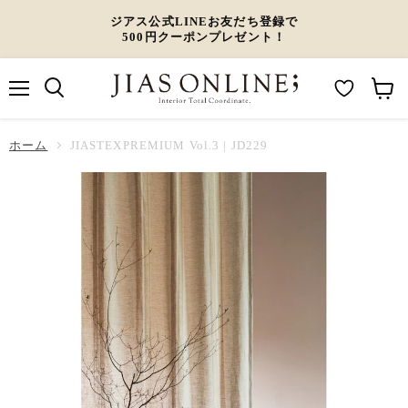
ジアス公式LINEお友だち登録で
500円クーポンプレゼント！
メ
M
カ
ニ
ュ
y
ー
ホーム
ー
JIASTEXPREMIUM Vol.3 | JD229
W
ト
i
を
s
見
h
る
l
i
s
t