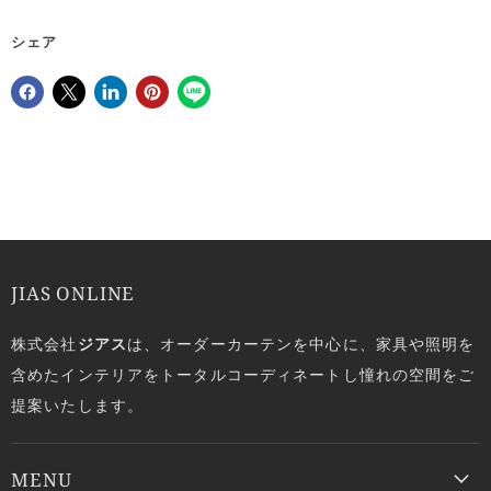
シェア
Facebookでシェア
Xで共有する
LinkedInで共有
Pinterestにピン留め
JIAS ONLINE
株式会社
ジアス
は、オーダーカーテンを中心に、家具や照明を
含めたインテリアをトータルコーディネートし憧れの空間をご
提案いたします。
MENU