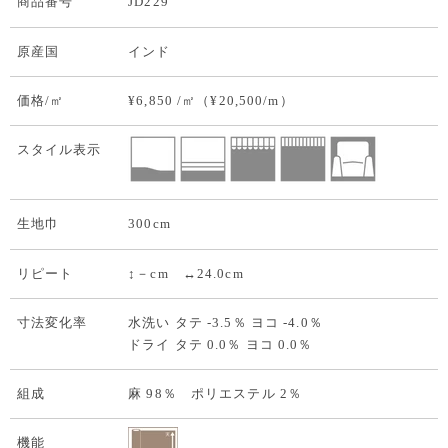
商品番号
JD229
原産国
インド
価格/㎡
¥6,850 /㎡（¥20,500/m）
スタイル表示
生地巾
300cm
リピート
↕－cm ↔24.0cm
寸法変化率
水洗い タテ -3.5％ ヨコ -4.0％
ドライ タテ 0.0％ ヨコ 0.0％
組成
麻 98％ ポリエステル 2％
機能