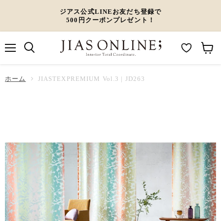
ジアス公式LINEお友だち登録で
500円クーポンプレゼント！
メ
M
カ
ニ
ュ
y
ー
ホーム
ー
JIASTEXPREMIUM Vol.3 | JD263
W
ト
i
を
s
見
h
る
l
i
s
t