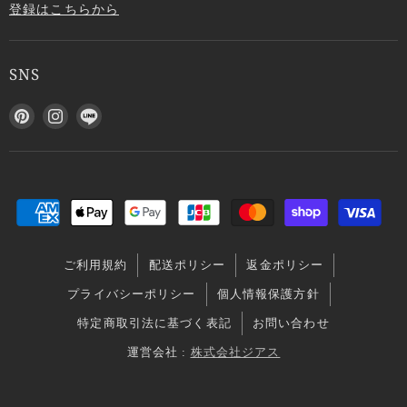
登録はこちらから
SNS
P
I
L
i
n
I
n
s
N
t
t
E
e
a
で
r
g
見
e
r
つ
s
a
け
ご利用規約
配送ポリシー
返金ポリシー
t
m
て
で
で
く
プライバシーポリシー
個人情報保護方針
見
見
だ
特定商取引法に基づく表記
お問い合わせ
つ
つ
さ
け
け
い
運営会社 :
株式会社ジアス
て
て
く
く