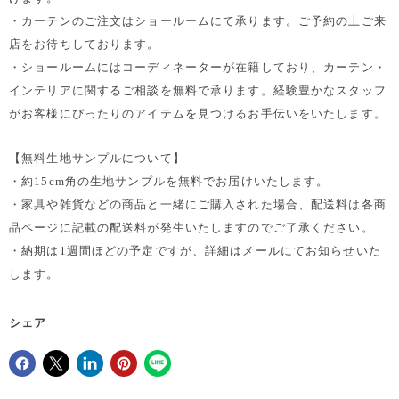
・カーテンのご注文はショールームにて承ります。ご予約の上ご来
店をお待ちしております。
・ショールームにはコーディネーターが在籍しており、カーテン・
インテリアに関するご相談を無料で承ります。経験豊かなスタッフ
がお客様にぴったりのアイテムを見つけるお手伝いをいたします。
【無料生地サンプルについて】
・約15cm角の生地サンプルを無料でお届けいたします。
・家具や雑貨などの商品と一緒にご購入された場合、配送料は各商
品ページに記載の配送料が発生いたしますのでご了承ください。
・納期は1週間ほどの予定ですが、詳細はメールにてお知らせいた
します。
シェア
Facebookでシェア
Xで共有する
LinkedInで共有
Pinterestにピン留め