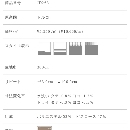
商品番号
JD263
原産国
トルコ
価格/㎡
¥5,550 /㎡（¥16,600/m）
スタイル表示
生地巾
300cm
リピート
↕63.0cm ↔100.0cm
寸法変化率
水洗い タテ -0.8％ ヨコ -1.2％
ドライ タテ -0.3％ ヨコ -0.5％
組成
ポリエステル 53％ ビスコース 47％