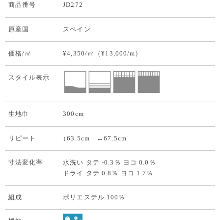
商品番号
JD272
原産国
スペイン
価格/㎡
¥4,350/㎡（¥13,000/m）
スタイル表示
生地巾
300cm
リピート
↕63.5cm ↔67.5cm
寸法変化率
水洗い タテ -0.3％ ヨコ 0.0％
ドライ タテ 0.8％ ヨコ 1.7％
組成
ポリエステル 100％