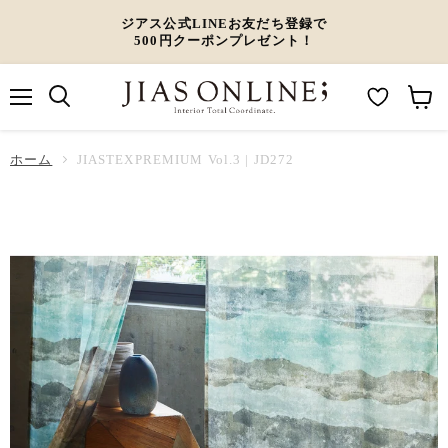
ジアス公式LINEお友だち登録で
500円クーポンプレゼント！
メ
M
カ
ニ
ュ
y
ー
ホーム
ー
JIASTEXPREMIUM Vol.3 | JD272
W
ト
i
を
s
見
h
る
l
i
s
t