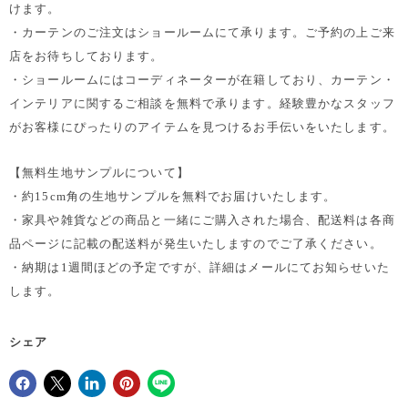
けます。
・カーテンのご注文はショールームにて承ります。ご予約の上ご来
店をお待ちしております。
・ショールームにはコーディネーターが在籍しており、カーテン・
インテリアに関するご相談を無料で承ります。経験豊かなスタッフ
がお客様にぴったりのアイテムを見つけるお手伝いをいたします。
【無料生地サンプルについて】
・約15cm角の生地サンプルを無料でお届けいたします。
・家具や雑貨などの商品と一緒にご購入された場合、配送料は各商
品ページに記載の配送料が発生いたしますのでご了承ください。
・納期は1週間ほどの予定ですが、詳細はメールにてお知らせいた
します。
シェア
Facebookでシェア
Xで共有する
LinkedInで共有
Pinterestにピン留め