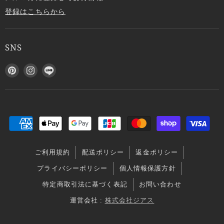
登録はこちらから
SNS
P
I
L
i
n
I
n
s
N
t
t
E
e
a
で
r
g
見
e
r
つ
s
a
け
ご利用規約
配送ポリシー
返金ポリシー
t
m
て
で
で
く
プライバシーポリシー
個人情報保護方針
見
見
だ
特定商取引法に基づく表記
お問い合わせ
つ
つ
さ
け
け
い
運営会社 :
株式会社ジアス
て
て
く
く