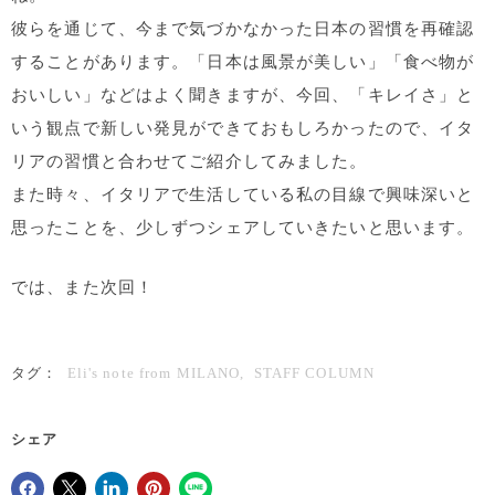
彼らを通じて、今まで気づかなかった日本の習慣を再確認
することがあります。「日本は風景が美しい」「食べ物が
おいしい」などはよく聞きますが、今回、「キレイさ」と
いう観点で新しい発見ができておもしろかったので、イタ
リアの習慣と合わせてご紹介してみました。
また時々、イタリアで生活している私の目線で興味深いと
思ったことを、少しずつシェアしていきたいと思います。
では、また次回！
タグ：
Eli's note from MILANO
,
STAFF COLUMN
シェア
Facebookでシェア
Xで共有する
LinkedInで共有
Pinterestにピン留め