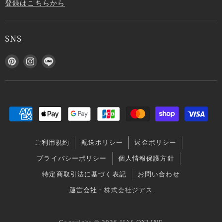
登録はこちらから
SNS
P
I
L
i
n
I
n
s
N
t
t
E
e
a
で
r
g
見
e
r
つ
s
a
け
ご利用規約
配送ポリシー
返金ポリシー
t
m
て
で
で
く
プライバシーポリシー
個人情報保護方針
見
見
だ
特定商取引法に基づく表記
お問い合わせ
つ
つ
さ
け
け
い
運営会社 :
株式会社ジアス
て
て
く
く