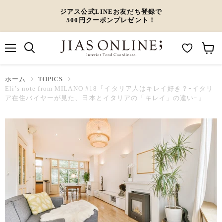
ジアス公式LINEお友だち登録で
500円クーポンプレゼント！
メ
M
カ
ニ
ュ
y
ー
ホーム
ー
TOPICS
W
ト
Eli’s note from MILANO #18『イタリア人はキレイ好き？ｰイタリ
ア在住バイヤーが見た、日本とイタリアの「キレイ」の違いｰ』
i
を
s
見
h
る
l
i
s
t