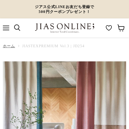
ジアス公式LINEお友だち登録で
500円クーポンプレゼント！
メ
M
カ
ニ
ュ
y
ー
ホーム
ー
JIASTEXPREMIUM Vol.3 | JD254
W
ト
i
を
s
見
h
る
l
i
s
t