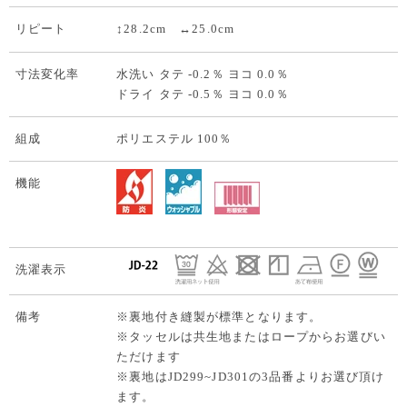
リピート
↕28.2cm ↔25.0cm
寸法変化率
水洗い タテ -0.2％ ヨコ 0.0％
ドライ タテ -0.5％ ヨコ 0.0％
組成
ポリエステル 100％
機能
洗濯表示
備考
※裏地付き縫製が標準となります。
※タッセルは共生地またはロープからお選びい
ただけます
※裏地はJD299~JD301の3品番よりお選び頂け
ます。