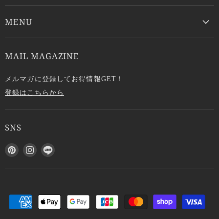
MENU
MAIL MAGAZINE
メルマガに登録してお得情報GET！
登録はこちらから
SNS
P
I
L
i
n
I
n
s
N
t
t
E
e
a
で
r
g
見
e
r
つ