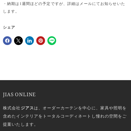
・納期は1週間ほどの予定ですが、詳細はメールにてお知らせいた
します。
シェア
Facebookでシェア
Xで共有する
LinkedInで共有
Pinterestにピン留め
JIAS ONLINE
株式会社
ジアス
は、オーダーカーテンを中心に、家具や照明を
含めたインテリアをトータルコーディネートし憧れの空間をご
提案いたします。