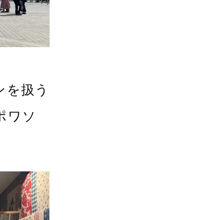
ンを扱う
・ポワソ