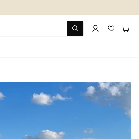
M
カ
y
ー
W
ト
i
を
s
見
h
る
l
i
s
t