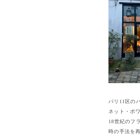
パリ11区のバ
ネット・ポ
18世紀の
時の手法を