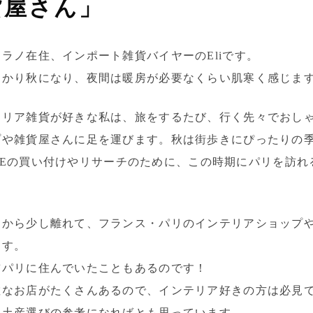
貨屋さん」
ラノ在住、インポート雑貨バイヤーのEliです。
っかり秋になり、夜間は暖房が必要なくらい肌寒く感じま
テリア雑貨が好きな私は、旅をするたび、行く先々でおし
プや雑貨屋さんに足を運びます。秋は街歩きにぴったりの
NLINEの買い付けやリサーチのために、この時期にパリを訪
ノから少し離れて、フランス・パリのインテリアショップ
ます。
前パリに住んでいたこともあるのです！
敵なお店がたくさんあるので、インテリア好きの方は必見
お土産選びの参考になればとも思っています。