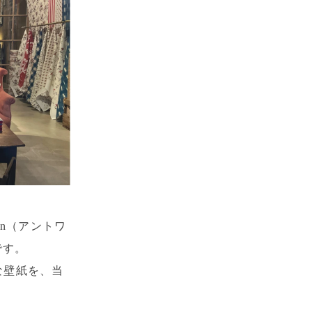
son（アントワ
です。
な壁紙を、当