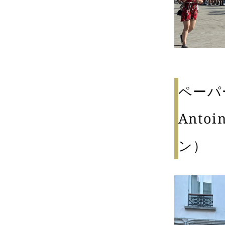
ペーパ
Anto
ン）