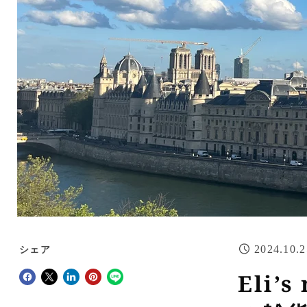
2024.10.2
シェア
Facebookでシェア
Xで共有する
LinkedInで共有
Pinterestにピン留め
Eli’