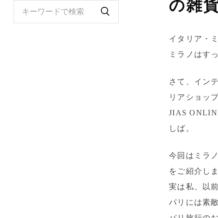
の雑
イタリア・ミ
ミラノはす
さて、イン
リアショッ
JIAS O
しば。
今回はミラ
をご紹介し
実は私、以
パリには素
パリ旅行の