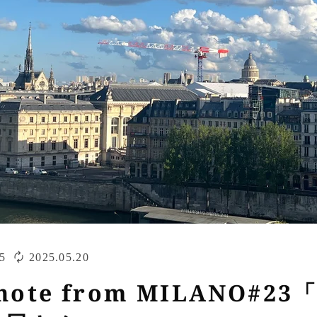
5
2025.05.20
s note from MILANO#2