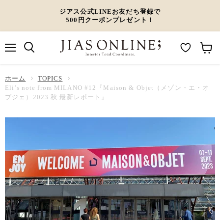
ジアス公式LINEお友だち登録で
500円クーポンプレゼント！
メ
M
カ
ニ
ュ
y
ー
ホーム
ー
TOPICS
W
ト
Eli’s note from MILANO #12『Maison & Objet（メゾン・エ・オ
ブジェ）2023 秋 最新レポート』
i
を
s
見
h
る
l
i
s
t