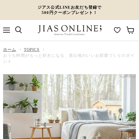
ジアス公式LINEお友だち登録で
500円クーポンプレゼント！
メ
M
カ
ニ
ュ
y
ー
ホーム
ー
TOPICS
W
ト
おうち時間がもっと好きになる、居心地のいいお部屋づくりのポイ
ント
i
を
s
見
h
る
l
i
s
t