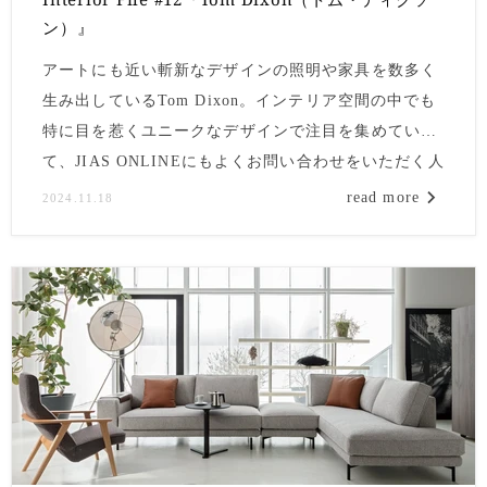
ン）』
アートにも近い斬新なデザインの照明や家具を数多く
生み出しているTom Dixon。
インテリア空間の中でも
特に目を惹くユニークなデザインで注目を集めてい
て、JIAS ONLINEにもよくお問い合わせをいただく人
気のブランドです。
read more
2024.11.18
今回は、そんなTom Dixonについてご紹介していきま
す。