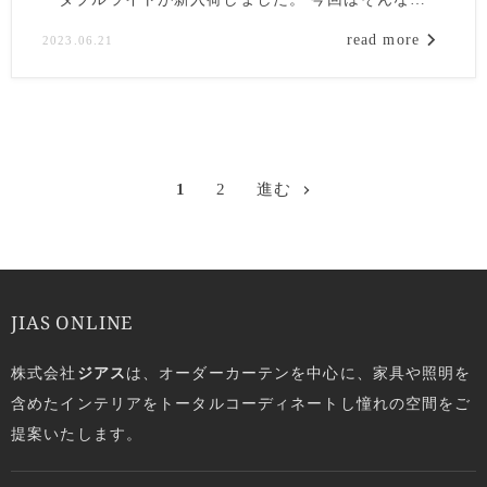
Zafferano（ザッフェラーノ）の「Pina(ピーナ)」につ
read more
2023.06.21
いてご紹介いたします。
1
2
進む
JIAS ONLINE
株式会社
ジアス
は、オーダーカーテンを中心に、家具や照明を
含めたインテリアをトータルコーディネートし憧れの空間をご
提案いたします。