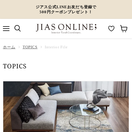
ジアス公式LINEお友だち登録で
500円クーポンプレゼント！
メ
M
カ
ニ
ュ
y
ー
ホーム
ー
TOPICS
Interior File
W
ト
i
を
TOPICS
s
見
h
る
l
i
s
t