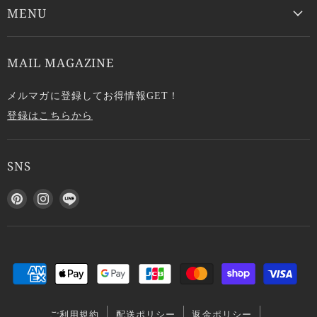
MENU
MAIL MAGAZINE
メルマガに登録してお得情報GET！
登録はこちらから
SNS
P
I
L
i
n
I
n
s
N
t
t
E
e
a
で
r
g
見
e
r
つ
s
a
け
ご利用規約
配送ポリシー
返金ポリシー