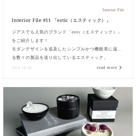
Interior File
Interior File #11 『estic（エスティック）』
ジアスでも人気のブランド「estic（エスティック）」
をご紹介します！
モダンデザインを追及したシンプルかつ機能美に溢れ
る数々の製品を送り出しているエスティック。
すっきりとしたフォルムなのにデザイン性の高さを感
read more
2024.10.18
じるのは、世界の著名建築家やデザイナーとのコラボ
レーションによる緻密な設計にあります。