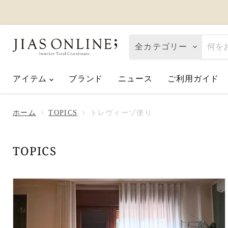
全カテゴリー
アイテム
ブランド
ニュース
ご利用ガイド
Eco de Happiness｜価格改定に関
2026.08.06
ホーム
TOPICS
トレヴィーゾ便り
夏季休業のお知らせ
2026.07.10
【2026父の日】お父さんへ「ありが
2026.06.01
TOPICS