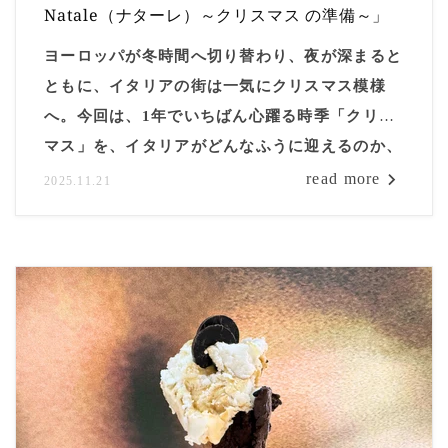
Natale（ナターレ）～クリスマス の準備～」
ヨーロッパが冬時間へ切り替わり、夜が深まると
ともに、イタリアの街は一気にクリスマス模様
へ。今回は、1年でいちばん心躍る時季「クリス
マス」を、イタリアがどんなふうに迎えるのか、
その特別な「準備」の様子をご紹介します。
read more
2025.11.21