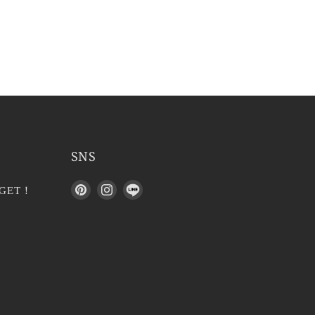
SNS
P
I
L
GET！
i
n
I
n
s
N
t
t
E
e
a
で
r
g
見
e
r
つ
s
a
け