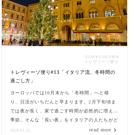
STAFF COLUMN
トレヴィーゾ便り
トレヴィーゾ便り#13「イタリア流、冬時間の
過ごし方」
ヨーロッパでは10月末から「冬時間」へと移
り、日没がいちだんと早まります。2月下旬頃ま
では夜が長く、家で過ごす時間が必然的に増える
季節。そんな「長い夜」をイタリアの人たちがど
のように暮らしているのか。今回は、冬の街の風
read more
2026.01.23