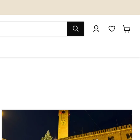
M
カ
y
ー
W
ト
i
を
s
見
h
る
l
i
s
t