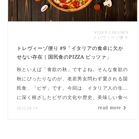
STAFF COLUMN
トレヴィーゾ便り
トレヴィーゾ便り #9「イタリアの食卓に欠か
せない存在｜国民食のPIZZA ピッツァ」
秋といえば「食欲の秋」ですよね。そんな食欲の
秋にぴったりなのが、老若男女問わず愛される国
民食、「ピザ」です。今回は、イタリア人の生活
に深く根ざしたピザの文化や歴史、美味しい食べ
方についてご紹介します。
read more
2025.09.19