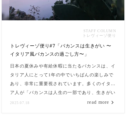
STAFF COLUMN
トレヴィーゾ便り
トレヴィーゾ便り#7「バカンスは生きがい 〜
イタリア風バカンスの過ごし方〜」
日本の夏休みや有給休暇に当たるバカンスは、イ
タリア人にとって1年の中でいちばんの楽しみで
あり、非常に重要視されています。多くのイタリ
ア人が「バカンスは人生の一部であり、生きがい
である」と語るほど、彼らにとっては豊かな時間
read more
2025.07.18
そのものです。