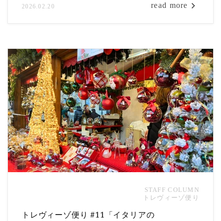
越しの実体験や写真を通し、イタリアらしい住ま
read more
2026.02.20
いとの付き合い方をお届けします。
STAFF COLUMN
トレヴィーゾ便り
トレヴィーゾ便り #11「イタリアの