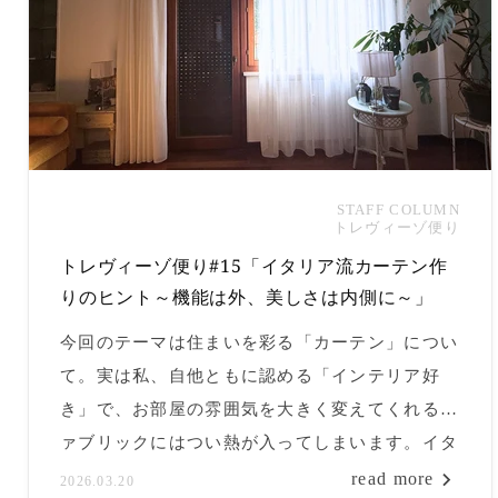
STAFF COLUMN
トレヴィーゾ便り
トレヴィーゾ便り#15「イタリア流カーテン作
りのヒント～機能は外、美しさは内側に～」
今回のテーマは住まいを彩る「カーテン」につい
て。実は私、自他ともに認める「インテリア好
き」で、お部屋の雰囲気を大きく変えてくれるフ
ァブリックにはつい熱が入ってしまいます。イタ
リアならではのカーテン文化、そして心地よい空
read more
2026.03.20