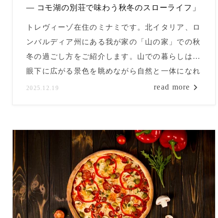
― コモ湖の別荘で味わう秋冬のスローライフ」
トレヴィーゾ在住のミナミです。北イタリア、ロ
ンバルディア州にある我が家の「山の家」での秋
冬の過ごし方をご紹介します。山での暮らしは、
眼下に広がる景色を眺めながら自然と一体になれ
る生活、そしてその土地ならではの文化や風習に
read more
2025.12.19
触れる喜びを教えてくれました。